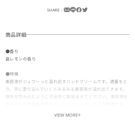
SHARE：
商品詳細
●香り
島レモンの香り
●特徴
美容液がジュワーっと溢れ出すハンドクリームです。適量をと
り、手に塗り込んでいくとみるみる美容液が溢れ出てきます。
液体を包み込むように手全体に馴染ませてください。美容液を
包み込んだ保湿性の高いハンドクリームとしてご利用頂けま
す。また、馴染んだ後のサッパリした使用感にも自信がありま
VIEW MORE
す。一日頑張った夜、自分への贅沢なご褒美として！
●容量：45g