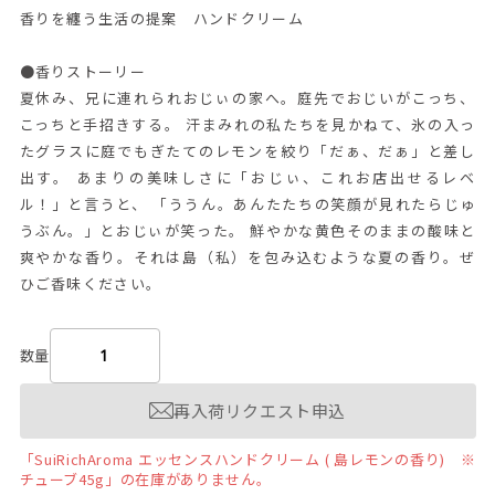
香りを纏う生活の提案 ハンドクリーム
●香りストーリー
夏休み、兄に連れられおじぃの家へ。庭先でおじいがこっち、
こっちと手招きする。 汗まみれの私たちを見かねて、氷の入っ
たグラスに庭でもぎたてのレモンを絞り「だぁ、だぁ」と差し
出す。 あまりの美味しさに「おじぃ、これお店出せるレベ
ル！」と言うと、 「ううん。あんたたちの笑顔が見れたらじゅ
うぶん。」とおじぃが笑った。 鮮やかな黄色そのままの酸味と
爽やかな香り。それは島（私）を包み込むような夏の香り。ぜ
ひご香味ください。
数量
再入荷リクエスト申込
「SuiRichAroma エッセンスハンドクリーム ( 島レモンの香り) ※
チューブ45g」の在庫がありません。