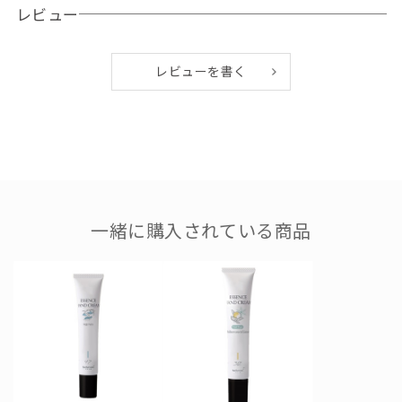
レビュー
●使用目安
未開封3年、開封後3ヶ月
レビューを書く
●配合成分
水、ＢＧ、ジメチコン、エチルヘキサン酸セチル、グリセリ
ン、シクロペンタシロキサン、（ジメチコン/（ＰＥＧ-10/1
5））クロスポリマー、テリハボク種子油、アセロラ果実エキ
ス、シイクワシャー果皮エキス、ツルレイシ果実エキス、アロ
エベラ葉エキス、オクラ果実エキス、ゲットウ葉エキス、加水
一緒に購入されている商品
分解コラーゲン、ノイバラ果実エキス、キハダ樹皮エキス、セ
ラミドNP、セラミドAP、セラミドEOP、ヒアルロン酸クロス
ポリマーＮａ、トコフェロール、クエン酸Na、フィトスフィン
ゴシン、ラウロイルラクチレートNa、コレステロール、カラメ
ル、カルボマー、キサンタンガム、ペンチレングリコール、塩
化Ｎａ、フェノキシエタノール、香料