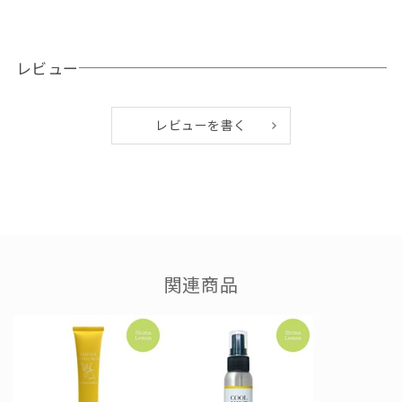
す。一日頑張った夜、自分への贅沢なご褒美として！
●容量：45g
レビュー
●使用目安
未開封3年、開封後3ヶ月
レビューを書く
●配合成分
水、ＢＧ、ジメチコン、エチルヘキサン酸セチル、グリセリ
ン、シクロペンタシロキサン、（ジメチコン/（ＰＥＧ-10/1
5））クロスポリマー、テリハボク種子油、アセロラ果実エキ
ス、シイクワシャー果皮エキス、ツルレイシ果実エキス、アロ
エベラ葉エキス、オクラ果実エキス、ゲットウ葉エキス、ノイ
関連商品
バラ果実エキス、加水分解コラーゲン、セラミドNP、セラミド
AP、セラミドEOP、ヒアルロン酸クロスポリマーＮａ、フィト
スフィンゴシン、キサンタンガム、塩化Ｎａ、コレステロー
ル、ラウロイルラクチレートNa、カルボマー、ペンチレングリ
コール、フェノキシエタノール、香料