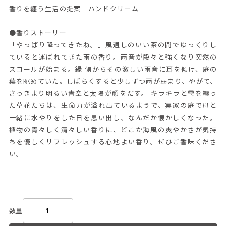
香りを纏う生活の提案 ハンドクリーム
●香りストーリー
「やっぱり降ってきたね。」風通しのいい茶の間でゆっくりし
ていると運ばれてきた雨の香り。雨音が段々と強くなり突然の
スコールが始まる。縁 側からその激しい雨音に耳を傾け、庭の
葉を眺めていた。しばらくすると少しずつ雨が弱まり、やがて、
さっきより明るい青空と太陽が顔をだす。 キラキラと雫を纏っ
た草花たちは、生命力が溢れ出ているようで、実家の庭で母と
一緒に水やりをした日を思い出し、なんだか懐かしくなった。
植物の青々しく清々しい香りに、どこか海風の爽やかさが気持
ちを優しくリフレッシュする心地よい香り。ぜひご香味くださ
い。
数量