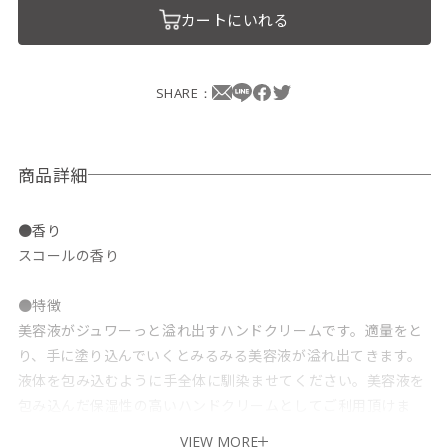
カートにいれる
SHARE：
商品詳細
●香り
スコールの香り
●特徴
美容液がジュワーっと溢れ出すハンドクリームです。適量をと
り、手に塗り込んでいくとみるみる美容液が溢れ出てきます。
液体を包み込むように手全体に馴染ませてください。美容液を
包み込んだ保湿性の高いハンドクリームとしてご利用頂けま
す。また、馴染んだ後のサッパリした使用感にも自信がありま
VIEW MORE