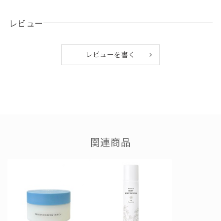
シアバター、ひまわり、ホホバ、マカダミアンナッツ、アーモ
ンド、シュガースクワラン、アプリコット、メドウフォーム
レビュー
[4種の美容成分(※整肌保湿成分)]
レビューを書く
ライマメ、カッパフィカスアルバレジエキス、ハチミツ、シル
ク、マンダリンオレンジ、海洋深層水
●使い方
適量を手に取り、お肌へなじませてください。
（ボディ全体に使えます。）
関連商品
●使用感
コクのある濃厚なクリームで、ひと塗りでもしっかり潤う。保
湿キープ力も高い。