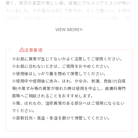
響く、満天の星空が美しい島。道端にプルメリアとユリが咲い
ていました。その香りは甘くて爽やか、そして優しい。十月の
心地良い気候も相まって、ゆるやかに心に沁みたその優しい香
りに、思わず笑みがこぼれる。離島独特の「いつでも、何度で
VIEW MORE
も、おいで。」と語りかける優しい香りを再現したのがプルメ
リア＆リリーの香りです。
注意事項
●容量：105g
※お肌に異常が生じてないかよく注意してご使用ください。
※お肌に合わないときは、ご使用をおやめください。
●使用目安
※使用後はしっかり蓋を閉めて保管してください。
未開封3年、開封後3ヶ月
※使用中や使用後に赤み、はれ、かゆみ、刺激、色抜け(白斑
等)や黒ずみ等の異常が現れた時は使用を中止し、皮膚科専門
●共通美容成分
医等へご相談されることをおすすめします。
[沖縄産ボタニカル成分(※整肌保湿成分)]
※傷、はれもの、湿疹異常のある部分へはご使用にならない
月桃、シークヮーサー、アロエベラ、オクラ、ゴーヤー、アセ
でください。
※直射日光・高温・多湿を避けて保管してください。
ローラ、タマヌオイル、黒砂糖、やんばる豚プラセンタ
[8種のエモリエントオイル]