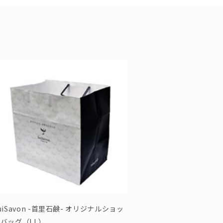
uiSavon -首里石鹸- オリジナルショッ
バッグ（LL）