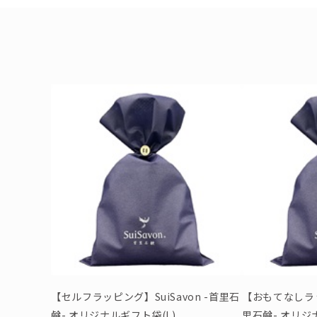
【セルフラッピング】SuiSavon -首里石
【おもてなしラッピ
鹸- オリジナルギフト袋(L)
里石鹸- オリジ