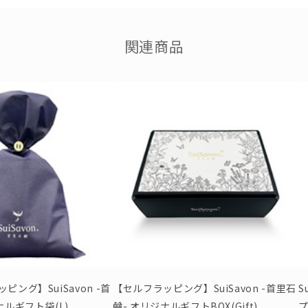
関連商品
ング】SuiSavon -首
【セルフラッピング】SuiSavon -首里石
S
ナルギフト袋(L)
鹸- オリジナルギフトBOX(Gift)
プ