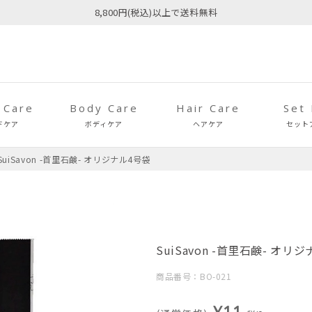
8,800円(税込)以上で送料無料
 Care
Body Care
Hair Care
Set
ドケア
ボディケア
ヘアケア
セット
SuiSavon -首里石鹸- オリジナル4号袋
SuiSavon -首里石鹸- オリ
商品番号：BO-021
¥11