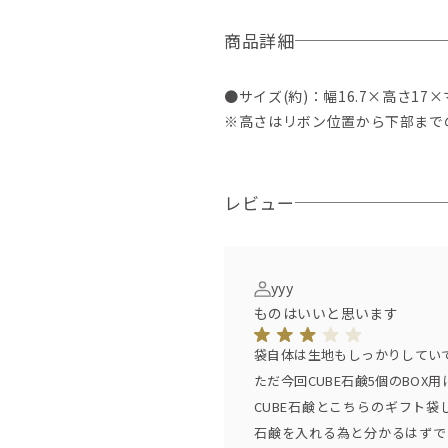
商品詳細
●サイズ(約)：幅16.7×高さ17×
※高さはリボン位置から下部まで
レビュー
yyy
ものはいいと思います
袋自体は生地もしっかりしてい
ただ今回CUBE石鹸5個のBOX
CUBE石鹸とこちらのギフト袋
石鹸を入れる為と分かるはずで