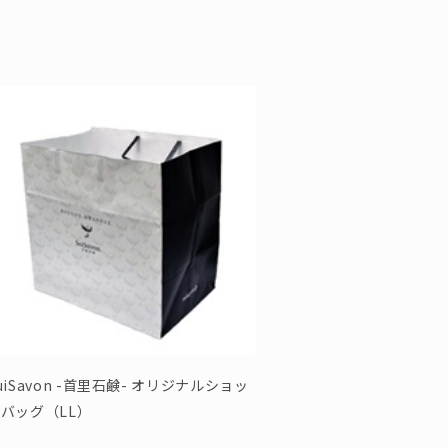
uiSavon -首里石鹸- オリジナルショッ
バッグ（LL）