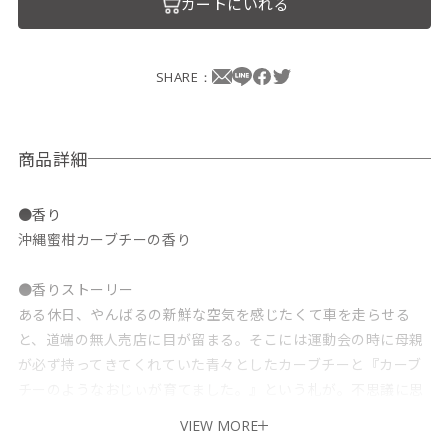
カートにいれる
SHARE：
商品詳細
●香り
沖縄蜜柑カーブチーの香り
●香りストーリー
ある休日、やんばるの新鮮な空気を感じたくて車を走らせる
と、道端の無人売店に目が留まる。そこには運動会の時に母親
が必ず持ってきてくれていた青々としたカーブチーと『カーブ
チーのようなおじぃが育てました。』という札が。不思議に思
い眺めていると「一つ、味見してみるねぇ？」と声がかかる。
VIEW MORE
「それ（札）、孫が書いてくれたから置いているわけよ。」恥