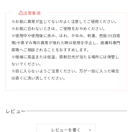
ずかしそうにそう言うと収穫かごからカーブチーを手渡してく
れた。厚い皮をむいて一口入れた途端、口の中いっぱいに広が
注意事項
る甘酸っぱい香り！気づけば夢中になって食べていた。食べ終
※お肌に異常が生じてないかよく注意してご使用ください。
わり、手のひらに残った皮を鼻先に近づけ、爽やかな香りに笑
※お肌に合わないときは、ご使用をおやめください。
みが自然とこぼれる。「これは家族にあげなさい。」と言って
※使用中や使用後に赤み、はれ、かゆみ、刺激、色抜け(白斑
立ち去るおじぃ。「札の意味聞き忘れた！」と思い返しなが
等)や黒ずみ等の異常が現れた時は使用を中止し、皮膚科専門
ら、この時間がたまらなく嬉しかった。母親はどんな気持ちで
医等へご相談されることをおすすめします。
カーブチー持ってきてくれたのかな？おじいにまた会えるか
※極端に高温または低温、直射日光が当たる場所には保管し
な？そんな事を思ったあの日を香りに。ぜひご香味ください。
ないでください。
※目に入らないようご注意ください。万が一目に入った場合
は直ぐに洗い流してください。
●特徴
①薬用デオドランド成分配合の泡がニオイの元となる皮脂や汚
れを吸着し、しっかり洗浄！
②肌荒れを防ぐ植物由来の有効成分と沖縄植物の保湿力で洗い
レビュー
上りのお肌も健やかに！
③与那国産天然化石サンゴ由来のアパタイトがくすみ※をオフ
レビューを書く
して輝く艶肌に！ ※古い角質や汚れ