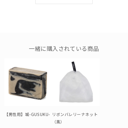
●容量：400ml
●使用目安
未開封3年、開封後3ヶ月
一緒に購入されている商品
●配合成分
【有効成分】イソプロピルメチルフェノール、グリチルリチン
酸ジカリウム
【その他の成分】アロエエキス(2)、オクラエキス、ゲットウ葉
エキス、ヘチマエキス(1)、ヒドロキシアパタイト、精製水、フ
ェノキシエタノール、ジプロピレングリコール、香料、ジエチ
レントリアミン五酢酸五ナトリウム液、ジステアリン酸エチレ
ングリコール、ポリプロピレングリコール、ラウリン酸アミド
プロピルベタイン液、高重合ポリエチレングリコール、塩化ジ
【男性用】城-GUSUKU-
リボンバレリーナネット
メチルジアリルアンモニウム・アクリルアミド共重合体液、ラ
（黒）
ウリルヒドロキシスルホベタイン液、グリセリンモノ2-エチル