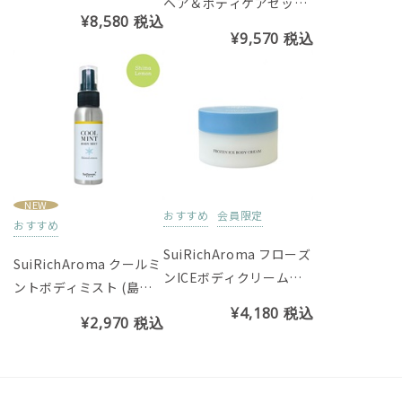
ヘア＆ボディケアセット
¥8,580
税込
（ヘッドブラシ、爽快ヘ
¥9,570
税込
ッドスパサンプル付き）
NEW
おすすめ
会員限定
おすすめ
SuiRichAroma フローズ
SuiRichAroma クールミ
ンICEボディクリーム
ントボディミスト (島レ
（シークヮーサーの香
モンの香り)
¥4,180
税込
¥2,970
税込
り）