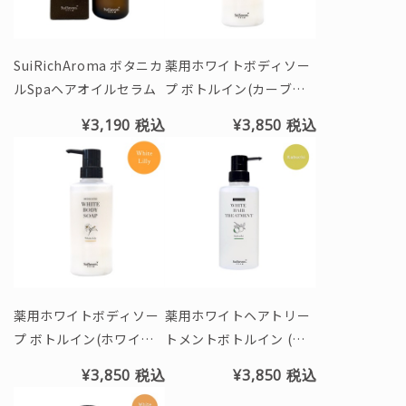
【その他の成分】アロエエキス(2)、オクラエキス、ゲットウ葉
エキス、ヘチマエキス(1)、ヒドロキシアパタイト、黒砂糖エキ
ス、クロレラエキス、海藻エキス(1)、ノニ果汁、ニチレイ・ア
SuiRichAroma ボタニカ
薬用ホワイトボディソー
セロラエキスWB、チャエキス(1)、シャクヤクエキス、レモン
ルSpaヘアオイルセラム
プ ボトルイン(カーブチ
グラス抽出液、イノシット、セイヨウハッカエキス、ホホバ
ーの香り)
¥3,190
税込
¥3,850
税込
油、アルモンド油、ヤシ油、塩化ナトリウム、クエン酸、濃グ
リセリン、水酸化カリウム、精製水、安息香酸ナトリウム、フ
ェノキシエタノール、ヤシ油脂肪酸ジエタノールアミド、香
料、エデト酸ニナトリウム、ジステアリン酸エチレングリコー
ル、ポリプロピレングリコール、ヤシ油脂肪酸メチルタウリン
ナトリウム、ラウロイルメチルーβ-アラニンナトリウム液、ラ
ウリン酸アミドプロピルベタイン液、塩化O-[2-ヒドロキシ-3-
(トリメチルアンモニオ)プロピル]ヒドロキシエチルセルロー
ス、ステアリン酸ジメチルアミノプロピルアミド、ミリスチル
薬用ホワイトボディソー
薬用ホワイトヘアトリー
ベタイン液、1,3-ブチレングリコール、エタノール、常水
プ ボトルイン(ホワイト
トメントボトルイン (カ
リリーの香り)
ーブチーの香り)
¥3,850
税込
¥3,850
税込