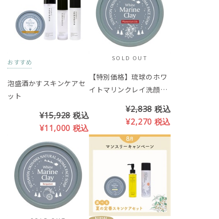
SOLD OUT
おすすめ
【特別価格】琉球のホワ
泡盛酒かすスキンケアセ
イトマリンクレイ洗顔石
ット
鹸（プルメリア＆リリー
¥2,838
税込
¥15,928
税込
の香り）※クリスマス限
¥2,270
税込
¥11,000
税込
定パッケージ
NEW