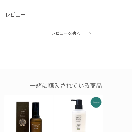
なやかな髪へ導きます。
③与那国産の天然化石サンゴを原料としたアパタイトが、頭皮
レビュー
の皮脂や汚れをやさしく吸着してすっきり洗浄。さらにクロレ
ラエキスやアロエエキス、ノニ果汁など10種の沖縄美容成分
レビューを書く
が、うるおいを与えながら頭皮環境を健やかに整えます。 清潔
でみずみずしい、すこやかな髪・頭皮へ導きます。
※1 イソプロピルメチルフェノール（有効成分）
※2 グリチルリチン酸ジカリウム（有効成分）
●容量：400ml
一緒に購入されている商品
●使用目安
未開封3年、開封後3ヶ月
●配合成分
【有効成分】イソプロピルメチルフェノール、グリチルリチン
酸ジカリウム