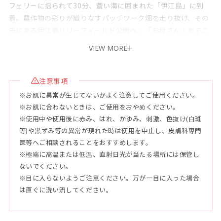
フェリーに揺られて30分、蒼い海に囲まれた「伊江島」に到
着。農作物の彩りが織りなすパッチワーク畑を走り抜け、その
先にある伊江島リリーフィールド公園へ。「お母さん！あそこ
に綺麗な花がある！」と娘が指差す。目線の先には空と海の蒼
VIEW MORE
を背景に真っ白なテッポウユリが一面に咲き誇る姿は、まるで
キラキラと輝く白波のよう。海風に運ばれてきた香りは、島の
澄んだ空気と相まって心にすーっと沁みわたり、思わず親子で
注意事項
笑みがこぼれた。島の恵みとユリの美しさをそのまま束ねた、
※お肌に異常が生じてないかよく注意してご使用ください。
私と娘の特別な思い出の香り。ぜひご香味ください。
※お肌に合わないときは、ご使用をおやめください。
※使用中や使用後に赤み、はれ、かゆみ、刺激、色抜け(白斑
●特徴
等)や黒ずみ等の異常が現れた時は使用を中止し、皮膚科専門
①殺菌効果のある薬用デオドラント成分（※1）が、皮脂や汗
医等へご相談されることをおすすめします。
による頭皮のニオイの原因菌を抑制。気になるニオイを元から
※極端に高温または低温、直射日光が当たる場所には保管し
防ぎ、清潔で健やかな頭皮環境を保ちます。
ないでください。
②“生薬の王”と呼ばれる甘草由来の有効成分（※2）が、頭皮
※目に入らないようご注意ください。万が一目に入った場合
は直ぐに洗い流してください。
の荒れを防ぎ、すこやかな状態をキープ。さらに加水分解ケラ
チン（毛髪補修成分）がダメージを補修し、髪のうねりやパサ
つきを抑えます。頭皮から毛先まで整えることで、健やかでし