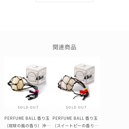
り。「おかえりなさい。」と琉球の風が迎えてくれたように感
じた。いつも私を初心に、そして励ましてくれる香り。ご香味
ください。
●サイズ
香り玉：直径約4.5cm
ネット：黒紐、紫タグ
関連商品
●使用目安
約3ヶ月
※使用状況によって異なります。
●使用方法
クローゼットや玄関、お部屋などに吊るしてご使用ください。
クローゼットでご使用する際は、油性成分の着色の付着を防ぐ
SOLD OUT
SOLD OUT
ため、衣類に直接触れないようにご使用ください。
PERFUME BALL 香り玉
PERFUME BALL 香り玉
※車内ではお使いいただけません。
（琉球の風の香り）沖縄
（スイートピーの香り）