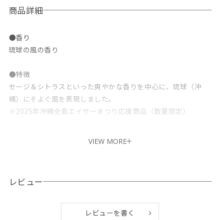
商品詳細
●香り
琉球の風の香り
●特徴
セージ＆シトラスといった爽やかな香りを中心に、琉球（沖
縄）にそよぐ風を表現しました。
※2025年沖縄全島エイサーまつり応援商品（数量限定）
●香りストーリー
VIEW MORE
旧盆のころ、久しぶりに沖縄へ戻り「全島エイサー」へ。会場
に近づくたびに聞こえるパーランクーの音と怒号のような声
援、眩しいばかりの明かりにドキドキが止まらない。会場に着
レビュー
くと広がる雄大な舞と観衆に思わず息を呑む。汗が迸る熱狂の
なか、当たり前すぎて気づけなかった地元の情景に心を浸らせ
ていると、懐かしくて、心を解きほぐすような爽やか風と香
レビューを書く