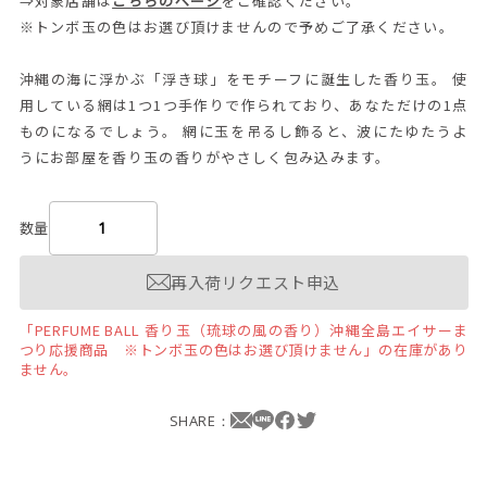
⇒対象店舗は
こちらのページ
をご確認ください。
※トンボ玉の色はお選び頂けませんので予めご了承ください。
沖縄の海に浮かぶ「浮き球」をモチーフに誕生した香り玉。 使
用している網は1つ1つ手作りで作られており、あなただけの1点
ものになるでしょう。 網に玉を吊るし飾ると、波にたゆたうよ
うにお部屋を香り玉の香りがやさしく包み込みます。
数量
再入荷リクエスト申込
「PERFUME BALL 香り玉（琉球の風の香り）沖縄全島エイサーま
つり応援商品 ※トンボ玉の色はお選び頂けません」の在庫があり
ません。
SHARE：