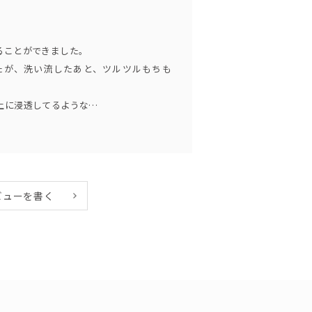
ることができました。
たが、洗い流したあと、ツルツルもちも
上に浸透してるような…
。
ビューを書く