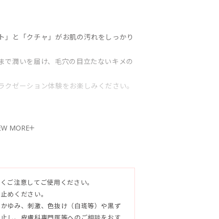
ト」と「クチャ」がお肌の汚れをしっかり
まで潤いを届け、毛穴の目立たないキメの
ラクゼーション体験をお楽しみください。
EW MORE
よくご注意してご使用ください。
ミリスチン酸、酸化チタン、BG、水酸化
お止めください。
ドロマイト、トレハロース、オキナワモズ
、かゆみ、刺激、色抜け（白斑等）や黒ず
ィカスアルバレジエキス、海塩、アラリア
中止し、皮膚科専門医等へのご相談をおす