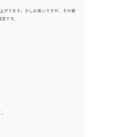
１～２分置いたら洗い流します。
上がります。少しお高いですが、その価
確定です。
す。