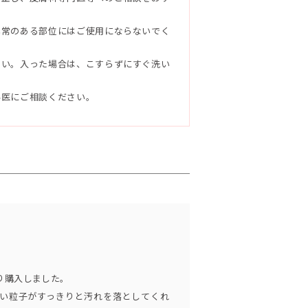
ンキオリン、テリハボク種子油、アセロラ
エキス、ツルレイシ果実エキス、オクラ果
異常のある部位にはご使用にならないでく
ゲットウ葉エキス、海シルト、サンゴ末、
ス、カミツレ花エキス、トウキンセンカ花
さい。入った場合は、こすらずにすぐ洗い
レープフルーツ果皮油、オレンジ果皮油、
ブ果実油、ヤシ油、炭、ココイルメチルタ
科医にご相談ください。
イン、ココイルグリシンK、(クロロフィ
リセリル（SE）、ステアリン酸グリコー
グリセリル、ステアリン酸PEG-150、ED
ててご使用ください。
洗い流してください。
り購入しました。
い粒子がすっきりと汚れを落としてくれ