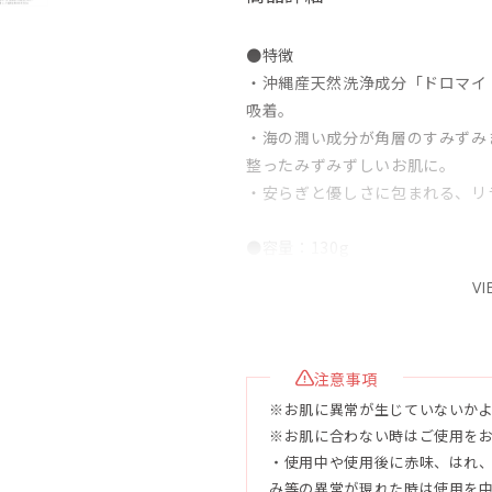
●特徴
・沖縄産天然洗浄成分「ドロマイ
吸着。
・海の潤い成分が角層のすみずみ
整ったみずみずしいお肌に。
・安らぎと優しさに包まれる、リ
●容量：130g
VI
●使用目安
未開封3年、開封後3ヶ月
注意事項
●配合成分
※お肌に異常が生じていないか
水、ステアリン酸、グリセリン、
※お肌に合わない時はご使用を
K、ラウリン酸、ベントナイト、
・使用中や使用後に赤味、はれ
クエキス、褐藻エキス、カッパフ
み等の異常が現れた時は使用を