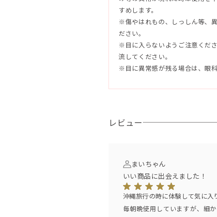
エスクレンタエキス、加水分解コ
すめします。
果実エキス、シイクワシャー果皮
※傷やはれもの、しっしん等、
実エキス、アロエベラ葉エキス、
ださい。
海水、スクワラン、セージ葉エキ
※目に入らないようご注意くだ
エキス、ベルガモット果皮油、グ
流してください。
アルガニアスピノサ核油、オリー
※目に異常感が残る場合は、眼
ウリンNa、コカミドプロピルベタ
リン/銅)複合体、ステアリン酸グ
ル、トリ(カプリル酸/カプリン酸)
TA-2Na、香料
レビュー
●使用方法
≪洗顔≫
まいちゃん
適量を取り、水を加えながら泡立
いい商品に出会えました！
洗顔後は水またはぬるま湯でよく
沖縄旅行の時に体験して気に入
≪パック+洗顔≫
毎朝晩使用していますが、細か