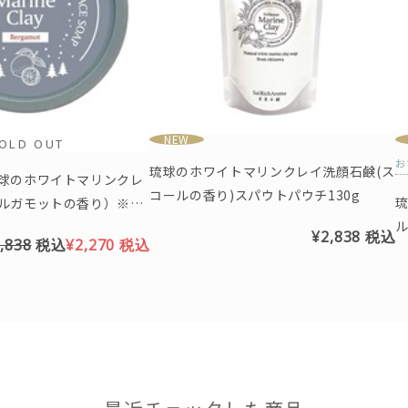
NEW
OLD OUT
お
琉球のホワイトマリンクレイ洗顔石鹸(ス
球のホワイトマリンクレ
コールの香り)スパウトパウチ130g
ルガモットの香り）※ク
ッケージ
¥2,838
税込
,838
税込
¥2,270
税込