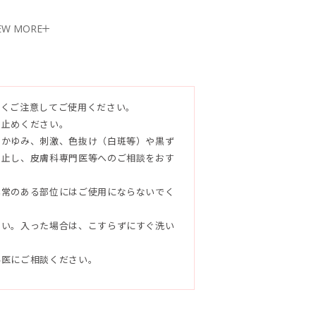
EW MORE
よくご注意してご使用ください。
お止めください。
、酸化チタン、グリセリン、水酸化K、B
、かゆみ、刺激、色抜け（白斑等）や黒ず
トレハロース、テリハボク種子油、アセロ
中止し、皮膚科専門医等へのご相談をおす
皮エキス、ツルレイシ果実エキス、オクラ
、ゲットウ葉エキス、サンゴ末、海シル
異常のある部位にはご使用にならないでく
アルガニアスピノサ核油、オリーブ果実
エキス、トウキンセンカ花エキス、ヤシ
さい。入った場合は、こすらずにすぐ洗い
、コカミドプロピルベタイン、ココイルグ
ル（SE）、酸化鉄、ステアリン酸グリコー
科医にご相談ください。
A-2Na、香料