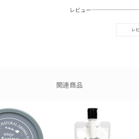
適量を取り、水を加えながら泡立
レビュー
洗顔後は水またはぬるま湯でよく
レ
関連商品