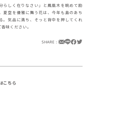
分らしく在りなさい」と鳳凰木を眺めて励
。夏空を優雅に舞う花は、今年も島のあち
る。気品に満ち、そっと背中を押してくれ
ご香味ください。
SHARE：
はこちら