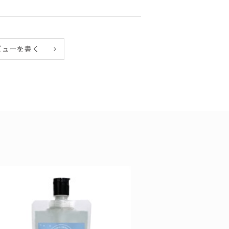
ててご使用ください。
洗い流してください。
ビューを書く