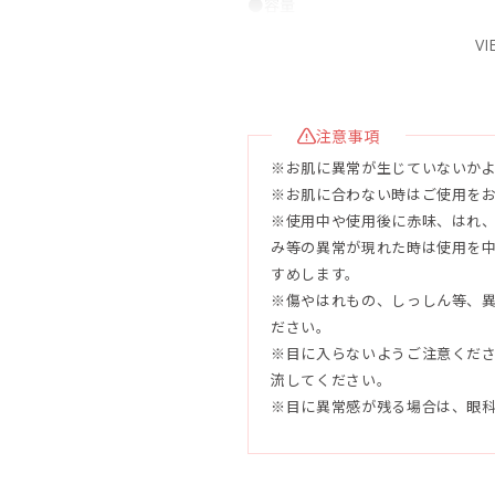
●容量
130g
VI
●使用目安
未開封3年、開封後3ヶ月
注意事項
※お肌に異常が生じていないか
●配合成分
※お肌に合わない時はご使用を
水、ステアリン酸、ミリスチン酸
※使用中や使用後に赤味、はれ
G、ラウリン酸、ベントナイト、
み等の異常が現れた時は使用を
ラ果実エキス、シイクワシャー果
すめします。
果実エキス、アロエベラ葉エキス
※傷やはれもの、しっしん等、
ト、海水、ラベンダー花エキス、
ださい。
油、セージ葉エキス、カミツレ花
※目に入らないようご注意くだ
油、ココイルメチルタウリンNa
流してください。
リシンK、ステアリン酸グリセリ
※目に異常感が残る場合は、眼
ル、ステアリン酸PEG-150、EDT
●使用方法