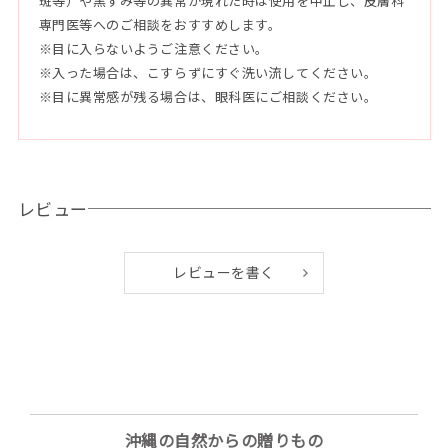
斑等）や黒ずみ等の異常が現れた時は使用を中止し、皮膚科
タイン、ココイルグリシンK、ステアリン酸グリセリル(SE)、
専門医等へのご相談をおすすめします。
ステアリン酸グリコール、ステアリン酸PEG-150、酸化鉄、E
※目に入らないようご注意ください。
DTA-2Na、香料
※入った場合は、こすらずにすぐ洗い流してください。
※目に異常感が残る場合は、眼科医にご相談ください。
●使用方法
適量を取り、水を加えながら泡立ててご使用ください。
洗顔後は水またはぬるま湯でよく洗い流してください。
レビュー
レビューを書く
沖縄の自然からの贈りもの