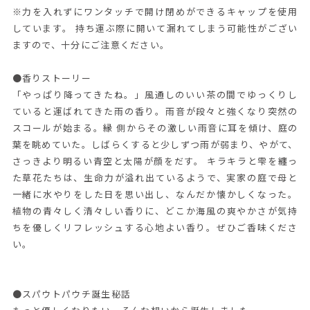
※力を入れずにワンタッチで開け閉めができるキャップを使用
しています。 持ち運ぶ際に開いて漏れてしまう可能性がござい
ますので、十分にご注意ください。
●香りストーリー
「やっぱり降ってきたね。」風通しのいい茶の間でゆっくりし
ていると運ばれてきた雨の香り。雨音が段々と強くなり突然の
スコールが始まる。縁 側からその激しい雨音に耳を傾け、庭の
葉を眺めていた。しばらくすると少しずつ雨が弱まり、やがて、
さっきより明るい青空と太陽が顔をだす。 キラキラと雫を纏っ
た草花たちは、生命力が溢れ出ているようで、実家の庭で母と
一緒に水やりをした日を思い出し、なんだか懐かしくなった。
植物の青々しく清々しい香りに、どこか海風の爽やかさが気持
ちを優しくリフレッシュする心地よい香り。ぜひご香味くださ
い。
●スパウトパウチ誕生秘話