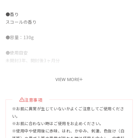
●香り
スコールの香り
●容量：130g
●使用目安
未開封3年、開封後3ヶ月分
●配合成分
VIEW MORE
水、ステアリン酸、ミリスチン酸、酸化チタン、グリセリン、
水酸化K、BG、ラウリン酸、ベントナイト、トレハロース、海
シルト、テリハボク種子油、サンゴ末、シイクワシャー果皮エ
注意事項
キス、ツルレイシ果実エキス、アロエベラ葉エキス、オクラ果
※お肌に異常が生じていないかよくご注意してご使用くださ
実エキス、ゲットウ葉エキス、アセロラ果実エキス、ヤシ油、
い。
オリーブ果実油、海水、セージ葉エキス、ラベンダー花エキ
※お肌に合わない時はご使用をお止めください。
ス、カミツレ花エキス、トウキセンカ花エキス、アルガニアス
※使用中や使用後に赤味、はれ、かゆみ、刺激、色抜け（白
ピノサ核油、ココイルメチルタウリンNa、コカミドプロピルベ