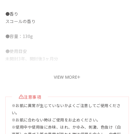
●香り
スコールの香り
●容量：130g
●使用目安
未開封3年、開封後3ヶ月分
●配合成分
VIEW MORE
水、ステアリン酸、ミリスチン酸、酸化チタン、グリセリン、
水酸化K、BG、ラウリン酸、ベントナイト、トレハロース、海
シルト、テリハボク種子油、サンゴ末、シイクワシャー果皮エ
注意事項
キス、ツルレイシ果実エキス、アロエベラ葉エキス、オクラ果
※お肌に異常が生じていないかよくご注意してご使用くださ
実エキス、ゲットウ葉エキス、アセロラ果実エキス、ヤシ油、
い。
オリーブ果実油、海水、セージ葉エキス、ラベンダー花エキ
※お肌に合わない時はご使用をお止めください。
ス、カミツレ花エキス、トウキセンカ花エキス、アルガニアス
※使用中や使用後に赤味、はれ、かゆみ、刺激、色抜け（白
ピノサ核油、ココイルメチルタウリンNa、コカミドプロピルベ