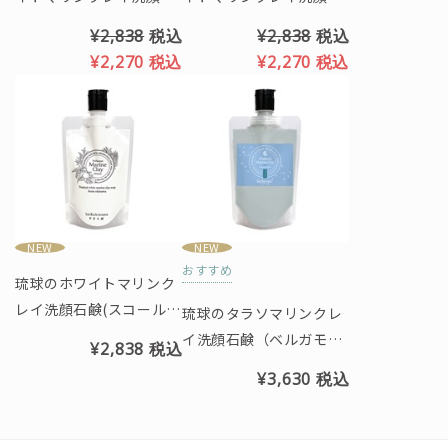
鹸（プルメリア＆リリー
鹸（ベルガモットの香
¥2,838
税込
¥2,838
税込
の香り）※クリスマス限
り）※クリスマス限定パ
洗顔ネットに少量の水を含ませて泡立てると、キメの
¥2,270
税込
¥2,270
税込
定パッケージ
ッケージ
細かい泡が出来上がります。もちもちの泡にパフッと
顔を埋めた時の肌触りにうっとり。
お風呂上りのいつものスキンケアも、ぐんぐん浸透
し、内側から潤いで満たされるのが感じられます。も
ち肌とはこのことか‥！と感動します。
NEW
NEW
おすすめ
琉球のホワイトマリンク
レイ洗顔石鹸(スコールの
琉球のタラソマリンクレ
香り)スパウトパウチ130
イ洗顔石鹸（ベルガモッ
¥2,838
税込
g
トアクアの香り）クール
¥3,630
税込
タイプ※スパウトパウチ
タイプ