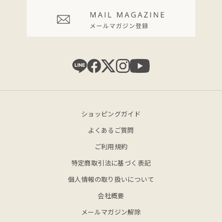
要な潤いを与えてくれるんです。
泥パックにして使用したときは特に、お肌がクリアに
なってお化粧水や乳液の入りも良くなるのを実感でき
ます！石鹸使用後はお肌にフタをするようにスキンケ
アを行ってくださいね。
■肌の状態で使い分ける2way仕様
ショッピングガイド
よくあるご質問
ホワイトマリンクレイ洗顔石鹸は「泡立て洗顔」と
「泥パック」の2wayでご利用いただけます。
ご利用規約
特定商取引法に基づく表記
泥パックは週に1～2回のスペシャルケアとして。
個人情報の取り扱いについて
特に毛穴のゴワツキが気になる日や、特別な日の前日
など、その日の肌の状態をみながらスキンケアをお楽
会社概要
しみください。
メールマガジン解除