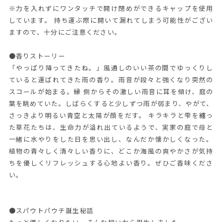
※力を入れずにワンタッチで開け閉めができるキャップを使用
しています。 持ち運ぶ際に開いて漏れてしまう可能性がござい
ますので、十分にご注意ください。
●香りストーリー
「やっぱり降ってきたね。」風通しのいい茶の間でゆっくりし
ていると運ばれてきた雨の香り。雨音が段々と強くなり突然の
スコールが始まる。縁 側からその激しい雨音に耳を傾け、庭の
葉を眺めていた。しばらくすると少しずつ雨が弱まり、やがて、
さっきより明るい青空と太陽が顔をだす。 キラキラと雫を纏っ
た草花たちは、生命力が溢れ出ているようで、実家の庭で母と
一緒に水やりをした日を思い出し、なんだか懐かしくなった。
植物の青々しく清々しい香りに、どこか海風の爽やかさが気持
ちを優しくリフレッシュする心地よい香り。ぜひご香味くださ
い。
●スパウトパウチ誕生秘話