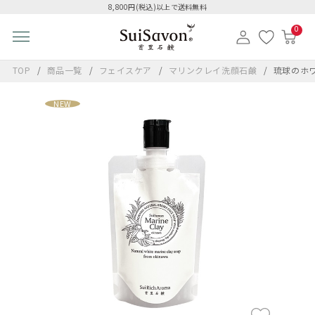
8,800円(税込)以上で送料無料
0
TOP
商品一覧
フェイスケア
マリンクレイ洗顔石鹸
琉球のホワ
NEW