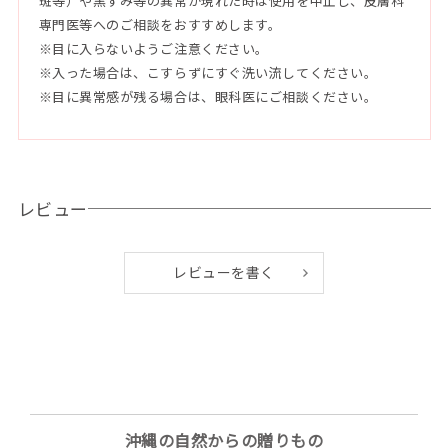
斑等）や黒ずみ等の異常が現れた時は使用を中止し、皮膚科
タイン、ココイルグリシンK、ステアリン酸グリセリル(SE)、
専門医等へのご相談をおすすめします。
ステアリン酸グリコール、ステアリン酸PEG-150、酸化鉄、E
※目に入らないようご注意ください。
DTA-2Na、香料
※入った場合は、こすらずにすぐ洗い流してください。
※目に異常感が残る場合は、眼科医にご相談ください。
●使用方法
適量を取り、水を加えながら泡立ててご使用ください。
洗顔後は水またはぬるま湯でよく洗い流してください。
レビュー
レビューを書く
沖縄の自然からの贈りもの