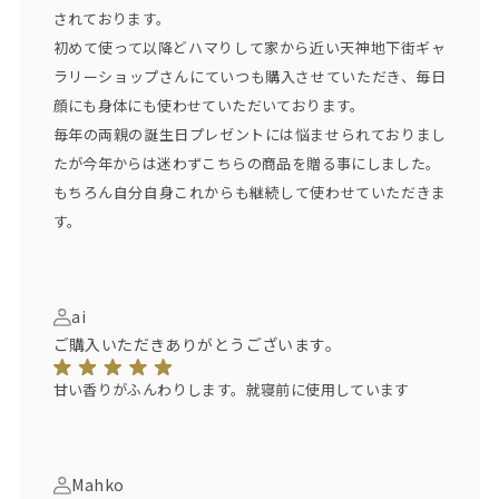
されております。
達成し、ミリオンセラーに。以来、13枚のアルバムをリリース
し、累計で600万枚に到達。
初めて使って以降どハマりして家から近い天神地下街ギャ
地元沖縄でのストリートライブには2万人が詰めかけ、大きな
ラリーショップさんにていつも購入させていただき、毎日
話題となる。
顔にも身体にも使わせていただいております。
さらに2011年にHYとしては初の主催イベント『SKY Fes 201
毎年の両親の誕生日プレゼントには悩ませられておりまし
1』を開催。
たが今年からは迷わずこちらの商品を贈る事にしました。
子供たちに夢、希望を、そしてその想いは空＝SKYを通じて繋
もちろん自分自身これからも継続して使わせていただきま
がるんだ！という彼らのまっすぐな思いをコンセプトに、音
す。
楽、アート、伝統芸能を集めたFesを発案開催した。
ai
ご購入いただきありがとうございます。
甘い香りがふんわりします。就寝前に使用しています
Mahko