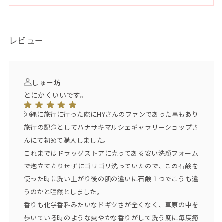
未開封2年、開封後3ヶ月
●配合成分
レビュー
石鹸素地（パーム油、ヤシ油、ピュアオリーブ油、マカダミア
ナッツ油、ヒマシ油）水、グリセリン、シア脂、ホホバ油、ト
レハロース、アロエベラ液汁、クダモノトケイソウ果実水、ゲ
ットウ葉水、シイクワシャー果汁、パイナップル果汁、ハイビ
しゅー坊
スカス葉エキス、パパイヤ果汁、オキナワモズクエキス、ライ
とにかくいいです。
ム油、パルマローザ油、ティーツリー油、ウルトラマリンブル
沖縄に旅行に行った際にHYさんのファンであった事もあり
ー、水酸化クロム
旅行の記念としてハナサキマルシェギャラリーショップさ
んにて初めて購入しました。
【 HY（エイチワイ）】
これまではドラッグストアに売ってある安い洗顔フォーム
新里英之さん(Vo&Gt)、名嘉俊さん(Dr)、許田信介さん(Ba)、
で泡立てたりせずにゴリゴリ洗っていたので、この石鹸を
仲宗根泉さん(Key&Vo)2000年結成。
使った時に洗い上がり後の肌の違いに石鹸１つでこうも違
沖縄県うるま市出身。グループ名の「HY」は、彼らの地元・東
うのかと唖然としました。
屋慶名(Higashi Yakena)の地名が由来。
香りも化学香料みたいなドギツさが全くなく、草原の中を
2003年セカンドアルバム『Street Story』はインディーズとし
歩いている時のような爽やかな香りがして洗う度に毎度癒
ては史上初のオリコンチャート初登場4週連続1位という偉業を