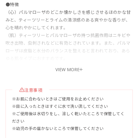
●特徴
（心）パルマローザのどこか懐かしさを感じさせるほのかな甘
みと、ティーツリーとライムの清涼感のある爽やかな香りが、
心を晴れやかにしてくれます。
（肌）ティーツリーとパルマローザの持つ抗菌作用はニキビや
吹き出物、虫刺されなどに有効とされています。また、パルマ
ローザは皮脂と水分のバランスを整えると言われており、あら
ゆる肌タイプにおすすめです。
VIEW MORE
●精油
ライム油/パルマローザ油/ティーツリー油
※通常のアロマ石鹸より精油量が多い、香りにこだわった石鹸
注意事項
です。肌の弱い方は、必ず肌の極小部分でパッチテストを行っ
※お肌に合わないときはご使用をお止めください
てください。
※目に入ったときはすぐに水で洗い流してください
※ご使用後は水切りをし、涼しく乾いたところで保管してく
●容量 120g
ださい
※幼児の手の届かないところで保管してください
●使用目安