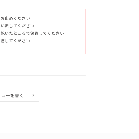
ます。
をお止めください
い、香りにこだわった石鹸です。肌の弱い
洗い流してください
使用することをおすすめします。
く乾いたところで保管してください
保管してください
ュアオリーブ油、マカダミアナッツ油、ヒ
ビューを書く
、ホホバ油、トレハロース、アロエベラ液
ゲットウ葉水、シイクワシャー果汁、パイ
キス、パパイヤ果汁、オキナワモズクエキ
ー果皮油、ゲットウ葉油、カオリン（ロー