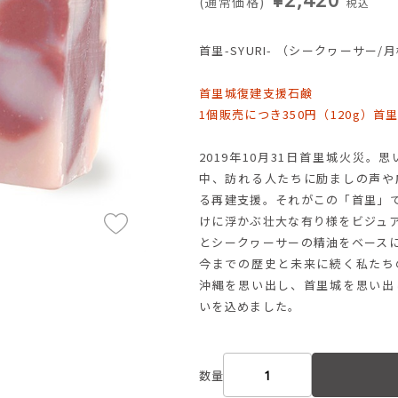
(通常価格)
税込
首里-SYURI- （シークヮーサー/
首里城復建支援石鹸
1個販売につき350円（120g）
2019年10月31日首里城火災
中、訪れる人たちに励ましの声や
る再建支援。それがこの「首里」
けに浮かぶ壮大な有り様をビジュ
とシークヮーサーの精油をベース
今までの歴史と未来に続く私たち
沖縄を思い出し、首里城を思い出
いを込めました。
数量