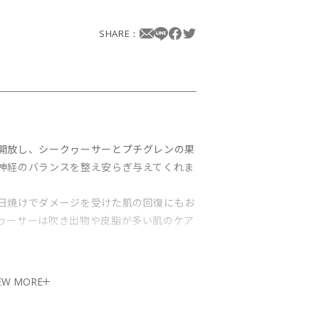
SHARE：
開放し、シークヮーサーとプチグレンの果
神経のバランスを整え安らぎ与えてくれま
日焼けでダメージを受けた肌の回復にもお
ヮーサーは吹き出物や皮脂が多い肌のケア
EW MORE
産）/月桃（沖縄産）
からとれる精油です。オレンジの果皮から