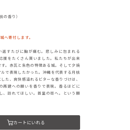
月桃の香り）
首里城へ寄付します。
。思い返すたびに胸が痛む。悲しみに包まれる
応援をたくさん貰いました。私たちが出来
です。赤瓦と朱色の特徴ある城。そして夕焼
アルで表現したかった。沖縄を代表する月桃
にした、爽快感溢れるビターな香りづけは、
の再建への願いを香りで表現。香るほどに
し、訪れてほしい。首里の街へ。という願
カートにいれる