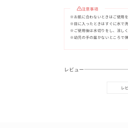
採ったものはオレンジ精油になり
注意事項
※お肌に合わないときはご使用
通常のアロマ石鹸より精油量が多
※目に入ったときはすぐに水で
方は、パッチテストを行ってから
※ご使用後は水切りをし、涼し
※幼児の手の届かないところで
●容量 120g
●使用目安
未開封2年、開封後3ヶ月
レビュー
●配合成分
石鹸素地（パーム油、ヤシ油、ピ
レ
マシ油）水、グリセリン、シア脂
汁、クダモノトケイソウ果実水、
ナップル果汁、ハイビスカス葉エ
ス、プチグレン油、シイクワシャ
ズクレイ）、酸化鉄