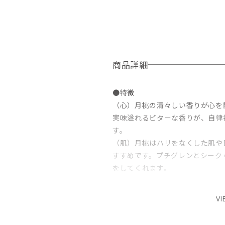
商品詳細
●特徴
（心）月桃の清々しい香りが心を
実味溢れるビターな香りが、自律
す。
（肌）月桃はハリをなくした肌や
すすめです。プチグレンとシーク
をしてくれます。
●精油
VI
プチグレン/シークヮーサー（沖縄
※プチグレンはオレンジの枝や葉