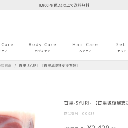
8,800円(税込)以上で送料無料
 Care
Body Care
Hair Care
Set
ドケア
ボディケア
ヘアケア
セット
洗顔石鹸
首里-SYURI- 【首里城復建支援石鹸】
首里-SYURI- 【首里城復建
商品番号：OK-039
¥2,420