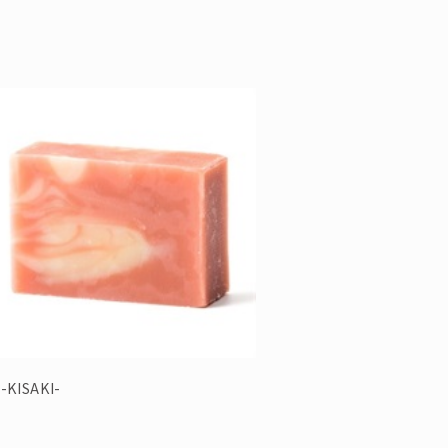
里-SYURI-」は、1個の売り上げにつき
せていただきます。
-KISAKI-