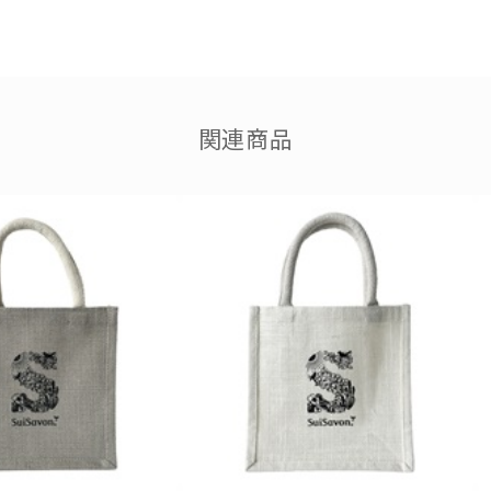
●アルコール濃度
54w/w%(重量)、59v/v%(体積)
関連商品