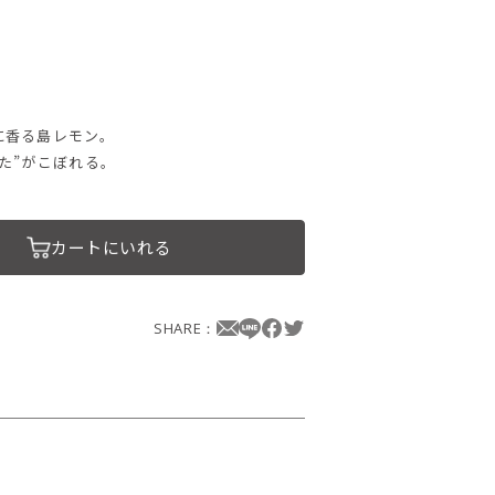
に香る島レモン。
た”がこぼれる。
カートにいれる
SHARE：