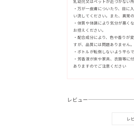
乳幼児又はペットが近づかない
・万が一皮膚についたり、目に
●使用期間
い流してください。また、異常
約1ヵ月
・体質や体調により気分が悪く
※リードスティックの本数、お部
お控えください。
す。
・配合成分により、色や香りが
すが、品質には問題ありません
●使用方法
・ボトルが転倒しないよう平ら
キャップを外し、上部の穴から押
・芳香液が床や家具、衣類等に
ャップを取りつけて、付属のリー
ありますのでご注意ください
付属のリードスティックは2～3
て香りを強めたい場合は本数を増
香りが弱くなったと感じたときは
再び香りが広がります。入れ替え
レビュー
注意ください。
●配合成分
レ
エタノール、香料、他