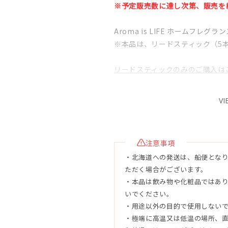
※予定販売数に達し次第、販売を
Aroma is LIFE ホームフレグ
※本品は、リードスティック（5
リードスティックのみのご購入は
●特徴
VI
「日常の中にある小さな幸せ」を
島レモンの爽やかな香りが、ふと
れる。 それは、心が穏やかで満
注意事項
の陽だまりのような時間を思い出
・北海道への発送は、船便となり
今日も、あなたの暮らしに、ひと
ただく場合がございます。
・本品は飲み物や化粧品ではあ
●香り：島レモンの香り
いでください。
・用途以外の目的で使用しない
●容量
・極端に高温又は低温の場所、
110ml