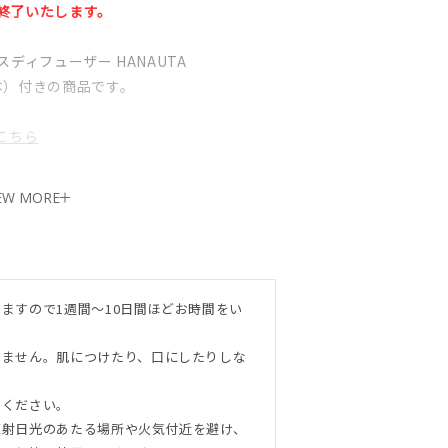
終了いたします。
ランスディフューザー HANAUTA
本）付きの商品です。
こちら
EW MORE
テーマにしたホームフレグランス。
鼻先をくすぐり、思わず“はなうた”がこぼ
たされている証。香りが流れるたび、沖縄
させてくれる。
ますので1週間～10日間ほどお時間をい
つの”はなうた”を
りません。肌につけたり、口にしたりしな
でください。
直射日光のあたる場所や火気付近を避け、