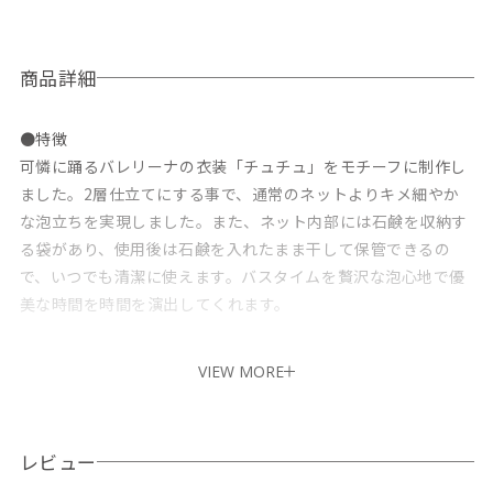
商品詳細
●特徴
可憐に踊るバレリーナの衣装「チュチュ」をモチーフに制作し
ました。2層仕立てにする事で、通常のネットよりキメ細やか
な泡立ちを実現しました。また、ネット内部には石鹸を収納す
る袋があり、使用後は石鹸を入れたまま干して保管できるの
で、いつでも清潔に使えます。バスタイムを贅沢な泡心地で優
美な時間を時間を演出してくれます。
●使い方
VIEW MORE
2層仕立てになっている内側のネットに石鹸を入れ、しっかり
水で濡らし泡立ててください。石鹸を中のネットに入れたまま
お風呂場にある場合は、ヒモで吊してしっかり水切りをしてく
レビュー
ださい。