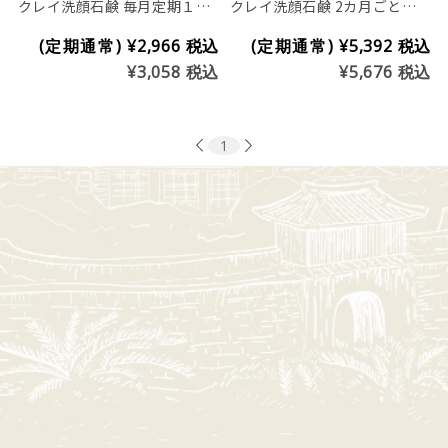
クレイ洗顔石鹸 毎月定期１つ
クレイ洗顔石鹸 2カ月ごと定
お届けコース(※プラセンタ入
期２つお届けコース(レギュラ
(定期通常)
¥2,966
税込
(定期通常)
¥5,392
税込
り商品)
ー)
¥3,058
税込
¥5,676
税込
1