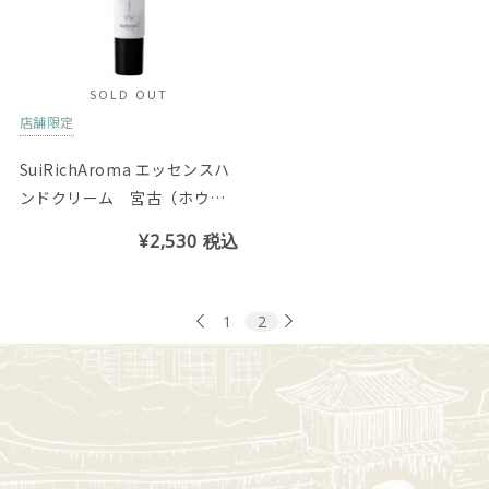
SOLD OUT
店舗限定
SuiRichAroma エッセンスハ
ンドクリーム 宮古（ホウオ
ウボクの香り）※チューブ45
¥2,530
税込
g
1
2