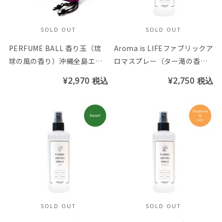
SOLD OUT
SOLD OUT
PERFUME BALL 香り玉（琉
Aroma is LIFEファブリックア
球の風の香り）沖縄全島エイ
ロマスプレー（ター滝の香
サーまつり応援商品 ※トン
り）
¥2,970
税込
¥2,750
税込
ボ玉の色はお選び頂けません
SOLD OUT
SOLD OUT