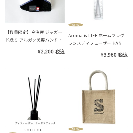
NEW
【数量限定】今治産 ジャガー
Aroma is LIFE ホームフレグ
ド織り アルガン美容ハンドタ
ランスディフューザー HANAU
オル
TA（リードスティック5本付
¥2,200
税込
¥3,960
税込
き）
NEW
SOLD OUT