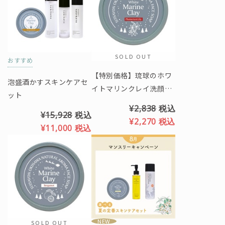
SOLD OUT
おすすめ
【特別価格】琉球のホワ
泡盛酒かすスキンケアセ
イトマリンクレイ洗顔石
ット
鹸（プルメリア＆リリー
¥2,838
税込
¥15,928
税込
の香り）※クリスマス限
¥2,270
税込
¥11,000
税込
定パッケージ
NEW
SOLD OUT