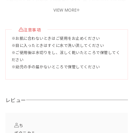
です。肌の弱い方は、必ず肌の極小部分でパッチテストを行っ
VIEW MORE
てください。
●容量 120g
注意事項
※お肌に合わないときはご使用をお止めください
●使用目安
※目に入ったときはすぐに水で洗い流してください
未開封2年、開封後3ヶ月
※ご使用後は水切りをし、涼しく乾いたところで保管してく
ださい
●配合成分
※幼児の手の届かないところで保管してください
石鹸素地（パーム油、ヤシ油、ピュアオリーブ油、マカダミア
ナッツ油、ヒマシ油）、水、グリセリン、シア脂、ホホバ油、
トレハロース、アロエベラ液汁、クダモノトケイソウ果実水、
ゲットウ葉水、シイクワシャー果汁、パイナップル果汁、ハイ
レビュー
ビスカス葉エキス、パパイヤ果汁、オキナワモズクエキス、ユ
ーカリ油、ティーツリー油、月桃油、水酸化クロム、ホワイト
カオリン
ち
ボタニカル