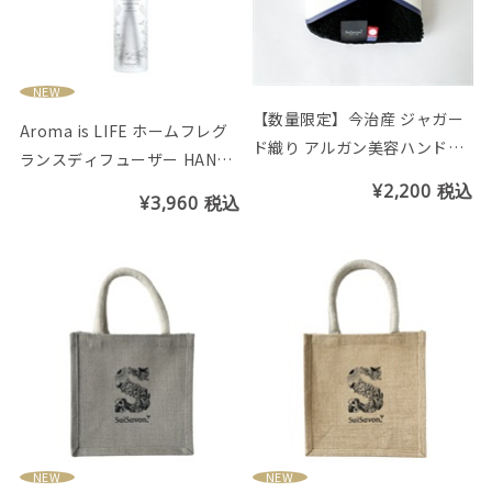
NEW
【数量限定】今治産 ジャガー
Aroma is LIFE ホームフレグ
ド織り アルガン美容ハンドタ
ランスディフューザー HANAU
オル
TA（リードスティック5本付
¥2,200
税込
¥3,960
税込
き）
NEW
NEW