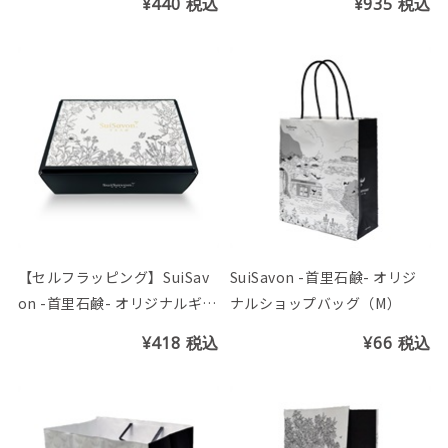
¥440
税込
¥935
税込
【セルフラッピング】SuiSav
SuiSavon -首里石鹸- オリジ
on -首里石鹸- オリジナルギフ
ナルショップバッグ（М）
トBOX(Gift)
¥418
税込
¥66
税込