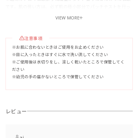
です。肌の弱い方は、必ず肌の極小部分でパッチテストを行っ
てください。
VIEW MORE
●容量 120g
注意事項
●使用目安
※お肌に合わないときはご使用をお止めください
未開封2年、開封後3ヶ月
※目に入ったときはすぐに水で洗い流してください
※ご使用後は水切りをし、涼しく乾いたところで保管してく
●配合成分
ださい
石鹸素地（パーム油、ヤシ油、ピュアオリーブ油、マカデミア
※幼児の手の届かないところで保管してください
ナッツ油、ヒマシ油）、水、グリセリン、シア脂、ホホバ油、
トレハロース、アロエベラ液汁、クダモノトケイソウ果実水、
ゲットウ葉水、シイクワシャー果汁、パイナップル果汁、ハイ
ビスカス葉エキス、パパイヤ果汁、オキナワモズクエキス、レ
レビュー
モングラス油、シークヮーサー油、ホワイトカオリン、黄酸化
鉄
ai