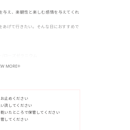
を与え、楽観性と楽しむ感情を与えてくれ
をあげて行きたい。そんな日におすすめで
ー/ローズゼラニウム
多い、香りにこだわった石鹸です。肌の弱
EW MORE
チテストを行ってください。
をお止めください
洗い流してください
く乾いたところで保管してください
保管してください
ュアオリーブ油、マカダミアナッツ油、ヒ