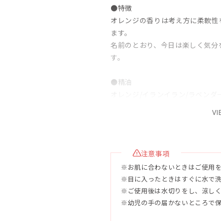
●特徴
オレンジの香りは考え方に柔軟性
ます。
名前のとおり、今日は楽しく気分
す。
●精油
オレンジ/イランイラン/ラベンダ
※通常のアロマ石鹸より精油量が
VI
い方は、必ず肌の極小部分でパッ
●容量 120g
注意事項
※お肌に合わないときはご使用
●使用目安
※目に入ったときはすぐに水で
未開封2年、開封後3ヶ月
※ご使用後は水切りをし、涼し
※幼児の手の届かないところで
●配合成分
石鹸素地（パーム油、ヤシ油、ピ