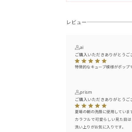
マシ油）、水、グリセリン、シア
液汁、クダモノトケイソウ果実水
イナップル果汁、ハイビスカス葉
レビュー
キス、オレンジ油、ラベンダー油
ーザ油、ベルガモット油、シトロ
イランイラン油、ティーツリー油
ai
サー油、月桃油、ホワイトカオリ
ご購入いただきありがとうご
ラマリン、水酸化クロム
特徴的なキューブ模様がポップ
prism
ご購入いただきありがとうご
夏場の朝の洗顔に使用していま
カラフルで可愛らしい見た目は
洗い上りがお気に入りです。