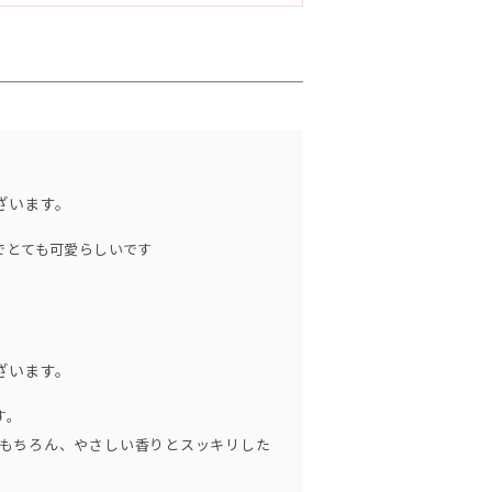
脂、ホホバ油、トレハロース、アロエベラ
、ゲットウ葉水、シイクワシャー果汁、パ
エキス、パパイヤ果汁、オキナワモズクエ
、ユーカリ油、レモングラス油、パルマロ
ネラ油、スペアミント油、ゼラニウム油、
、パチュリ油、カモミール油、シークヮー
ン、炭、黄酸化鉄、ローズクレイ、ウルト
ざいます。
でとても可愛らしいです
ざいます。
す。
もちろん、やさしい香りとスッキリした