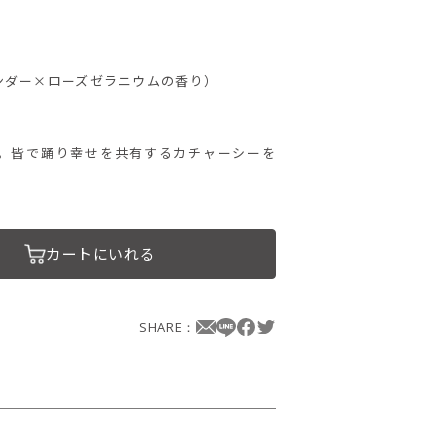
ンダー×ローズゼラニウムの香り）
。皆で踊り幸せを共有するカチャーシーを
カートにいれる
SHARE：