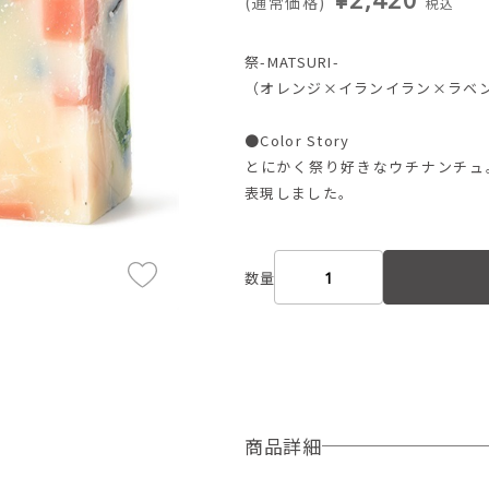
(通常価格)
税込
祭-MATSURI-
（オレンジ×イランイラン×ラベ
●Color Story
とにかく祭り好きなウチナンチュ
表現しました。
数量
商品詳細