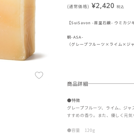
¥2,420
(通常価格)
税込
【SuiSavon -首里石鹸- ウミ
朝-ASA-
（グレープフルーツ×ライム×ジ
商品詳細
●特徴
グレープフルーツ、ライム、ジャ
すすめの香り。また、優しく元気
●容量 120g