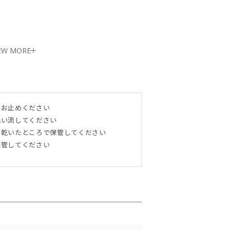
EW MORE
ュアオリーブ油、マカデミアナッツ油、ヒ
脂、ホホバ油、トレハロース、アロエベラ
、ゲットウ葉水、シイクワシャー果汁、パ
をお止めください
エキス、パパイヤ果汁、オキナワモズクエ
洗い流してください
ム油、ジャスミン油、マイカ
く乾いたところで保管してください
保管してください