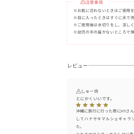
注意事項
※お肌に合わないときはご使用
●容量 120g
※目に入ったときはすぐに水で
※ご使用後は水切りをし、涼し
●使用目安
※幼児の手の届かないところで
未開封2年、開封後3ヶ月
●配合成分
石鹸素地（パーム油、ヤシ油、ピ
マシ油）水、グリセリン、シア脂
レビュー
汁、クダモノトケイソウ果実水、
ナップル果汁、ハイビスカス葉エ
ス、ライム油、パルマローザ油、
しゅー坊
水酸化クロム
とにかくいいです。
【 HY（エイチワイ）】
沖縄に旅行に行った際にHYさ
新里英之さん(Vo&Gt)、名嘉俊さ
してハナサキマルシェギャラ
(Key&Vo)2000年結成。
た。
沖縄県うるま市出身。グループ名の