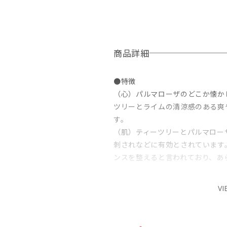
商品詳細
●特徴
（心）パルマローザのどこか懐か
ツリーとライムの清涼感のある爽
す。
（肌）ティーツリーとパルマロー
刺されなどに有効とされています
ンスを整えると言われており、あ
●精油
VI
ライム油/パルマローザ油/ティー
※通常のアロマ石鹸より精油量が
い方は、必ず肌の極小部分でパッ