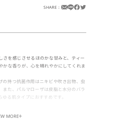
SHARE：
しさを感じさせるほのかな甘みと、ティー
やかな香りが、心を晴れやかにしてくれま
ザの持つ抗菌作用はニキビや吹き出物、虫
。また、パルマローザは皮脂と水分のバラ
らゆる肌タイプにおすすめです。
EW MORE
ツリー油
多い、香りにこだわった石鹸です。肌の弱
チテストを行ってください。