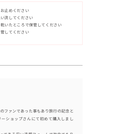
をお止めください
洗い流してください
く乾いたところで保管してください
保管してください
ュアオリーブ油、マカダミアナッツ油、ヒ
、ホホバ油、トレハロース、アロエベラ液
ゲットウ葉水、シイクワシャー果汁、パイ
キス、パパイヤ果汁、オキナワモズクエキ
ティーツリー油、ウルトラマリンブルー、
んのファンであった事もあり旅行の記念と
ん(Dr)、許田信介さん(Ba)、仲宗根泉さん
リーショップさんにて初めて購入しまし
「HY」は、彼らの地元・東屋慶名(Higa