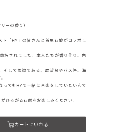
ツリーの香り）
スト「HY」の皆さんと首里石鹸がコラボし
と命名されました。本人たちが香り作り、色
、そして象徴である、展望台やバス停、海
す。
なってもHYで一緒に音楽をしていたいんで
、
りがひろがる石鹸をお楽しみください。
カートにいれる