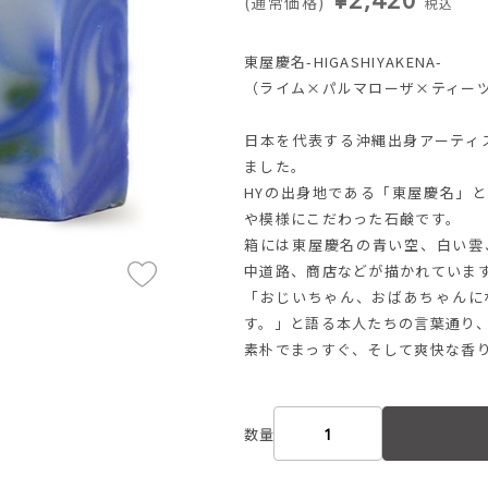
(通常価格)
税込
東屋慶名-HIGASHIYAKENA-
（ライム×パルマローザ×ティー
日本を代表する沖縄出身アーティ
ました。
HYの出身地である「東屋慶名」
や模様にこだわった石鹸です。
箱には東屋慶名の青い空、白い雲
中道路、商店などが描かれていま
「おじいちゃん、おばあちゃんに
す。」と語る本人たちの言葉通り
素朴でまっすぐ、そして爽快な香
数量