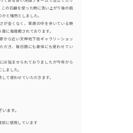
ってある安い洗顔フォームで泡立てたり
、この石鹸を使った時に洗い上がり後の肌
et Story』はインディーズとしては史上初
のかと唖然としました。
続1位という偉業を達成し、ミリオンセラ
さが全くなく、草原の中を歩いている時
リースし、累計で600万枚に到達。
う度に毎度癒されております。
は2万人が詰めかけ、大きな話題となる。
家から近い天神地下街ギャラリーショッ
イベント『SKY Fes 2011』を開催。
ただき、毎日顔にも身体にも使わせてい
の想いは空＝SKYを通じて繋がるんだ！と
セプトに、音楽、アート、伝統芸能を集め
には悩ませられておりましたが今年から
にしました。
続して使わせていただきます。
ざいます。
寝前に使用しています