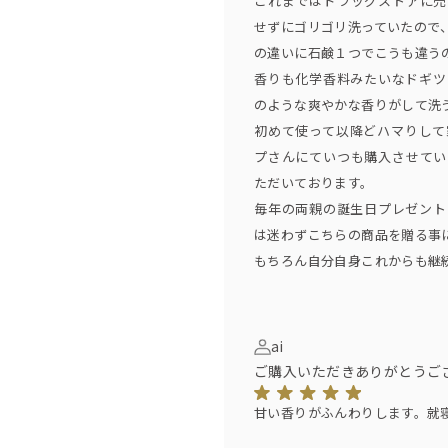
これまではドラッグストアに売
shi Yakena)の地名が由来。
せずにゴリゴリ洗っていたので
2003年セカンドアルバム『Stre
の違いに石鹸１つでこうも違う
のオリコンチャート初登場4週連
香りも化学香料みたいなドギツ
ーに。以来、13枚のアルバムをリ
のような爽やかな香りがして洗
地元沖縄でのストリートライブに
初めて使って以降どハマりして
さらに2011年にHYとしては初の主催
プさんにていつも購入させてい
子供たちに夢、希望を、そしてそ
ただいております。
いう彼らのまっすぐな思いをコン
毎年の両親の誕生日プレゼント
たFesを発案開催した。
は迷わずこちらの商品を贈る事
もちろん自分自身これからも継
ai
ご購入いただきありがとうご
甘い香りがふんわりします。就