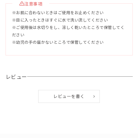
注意事項
●配合成分
※お肌に合わないときはご使用をお止めください
石鹸素地（パーム油、ヤシ油、ピュアオリーブ油、マカデミア
※目に入ったときはすぐに水で洗い流してください
ナッツ油、ヒマシ油）水、グリセリン、トレハロース、シア
※ご使用後は水切りをし、涼しく乾いたところで保管してく
脂、ホホバ種子油、アロエベラ液汁、クダモノトケイソウ果実
ださい
水、ゲットウ葉水、シイクワシャー果汁、パイナップル果汁、
※幼児の手の届かないところで保管してください
ハイビスカス葉エキス、パパイヤ果汁、オキナワモズクエキ
ス、ラベンダー花油、ニオイテンジクアオイ花油、二酸化チタ
ン、セイヨウハッカ油、レモングラス葉油、パチュリ油、グン
ジョウ、酸化鉄
レビュー
レビューを書く