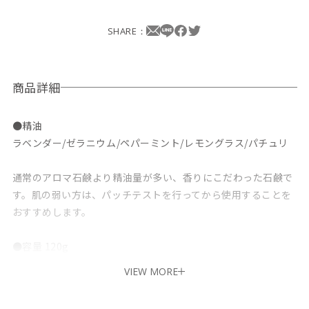
SHARE：
商品詳細
●精油
ラベンダー/ゼラニウム/ペパーミント/レモングラス/パチュリ
通常のアロマ石鹸より精油量が多い、香りにこだわった石鹸で
す。肌の弱い方は、パッチテストを行ってから使用することを
おすすめします。
●容量 120g
VIEW MORE
●使用目安
未開封2年、開封後3ヶ月