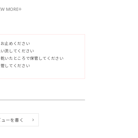
EW MORE
ュアオリーブ油、マカデミアナッツ油、ヒ
をお止めください
ロース、シア脂、ホホバ種子油、アロエベ
洗い流してください
水、ゲットウ葉水、シイクワシャー果汁、
く乾いたところで保管してください
葉エキス、パパイヤ果汁、オキナワモズク
保管してください
テンジクアオイ花油、二酸化チタン、セイ
、パチュリ油、グンジョウ、酸化鉄
ビューを書く