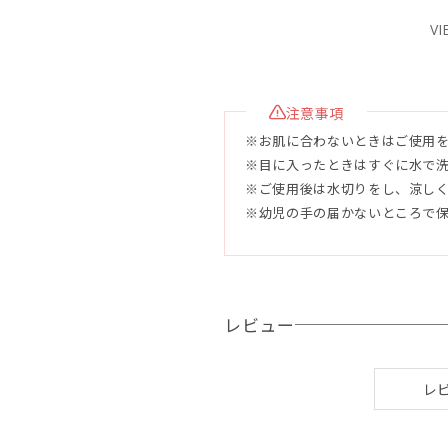
●使用目安
VI
未開封2年、開封後3ヶ月
●配合成分
注意事項
石鹸素地（パーム油、ヤシ油、ピ
※お肌に合わないときはご使用
マシ油）水、グリセリン、トレハ
※目に入ったときはすぐに水で
ラ液汁、クダモノトケイソウ果実
※ご使用後は水切りをし、涼し
パイナップル果汁、ハイビスカス
※幼児の手の届かないところで
エキス、ラベンダー花油、ニオイ
ヨウハッカ油、レモングラス葉油
レビュー
レ