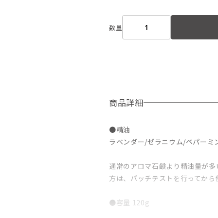
数量
商品詳細
●精油
ラベンダー/ゼラニウム/ペパーミ
通常のアロマ石鹸より精油量が多
方は、パッチテストを行ってから
●容量 120g