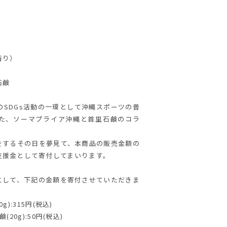
香り）
石鹸
鹸のSDGs活動の一環として沖縄スポーツの普
た、ソーマプライア沖縄と首里石鹸のコラ
をするその日を夢見て、本商品の販売金額の
支援金として寄付してまいります。
として、下記の金額を寄付させていただきま
):315円(税込)
20g):50円(税込)