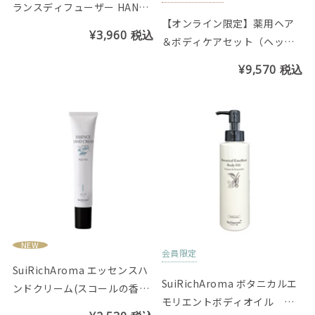
ランスディフューザー HANAU
【オンライン限定】薬用ヘア
TA（リードスティック5本付
¥3,960
税込
＆ボディケアセット（ヘッド
き）
ブラシ、爽快ヘッドスパサン
¥9,570
税込
プル付き）
NEW
会員限定
SuiRichAroma エッセンスハ
SuiRichAroma ボタニカルエ
ンドクリーム(スコールの香り)
モリエントボディオイル シ
※チューブ45g