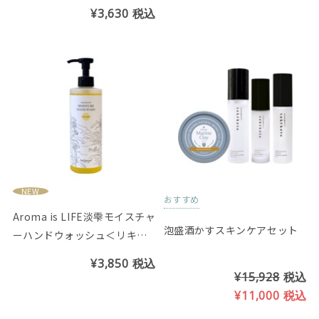
の香り）クールタイプ※スパ
¥3,630
税込
ウトパウチタイプ
NEW
おすすめ
Aroma is LIFE淡雫モイスチャ
泡盛酒かすスキンケアセット
ーハンドウォッシュ＜リキッ
ドタイプ＞月下美人の香り
¥3,850
税込
¥15,928
税込
¥11,000
税込