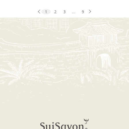
1
2
3
…
9