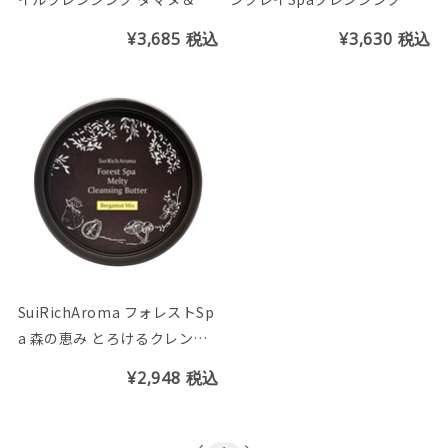
リーブ
ューブ150g
¥3,685
税込
¥3,630
税込
SuiRichAroma フォレストSp
a 森の恵み とろけるクレンジ
ングバター（ベルガモットMix
¥2,948
税込
の香り）