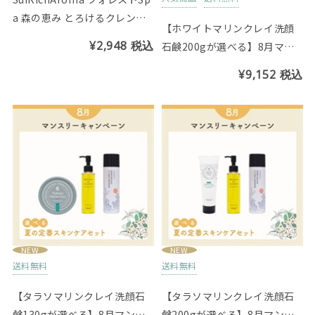
a 森の恵み とろけるクレンジ
【ホワイトマリンクレイ洗顔
ングバター（ベルガモットMix
¥2,948
税込
石鹸200gが選べる】8月マン
の香り）
スリーセット
¥9,152
税込
NEW
NEW
送料無料
送料無料
【タラソマリンクレイ洗顔石
【タラソマリンクレイ洗顔石
鹸130gが選べる】8月マンス
鹸200gが選べる】8月マンス