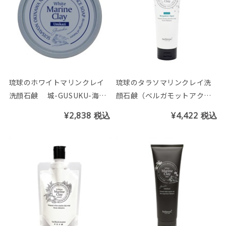
琉球のホワイトマリンクレイ
琉球のタラソマリンクレイ洗
洗顔石鹸 城-GUSUKU-海風
顔石鹸（ベルガモットアクア
(うみかじ)の香り
の香り）200g
¥2,838
税込
¥4,422
税込