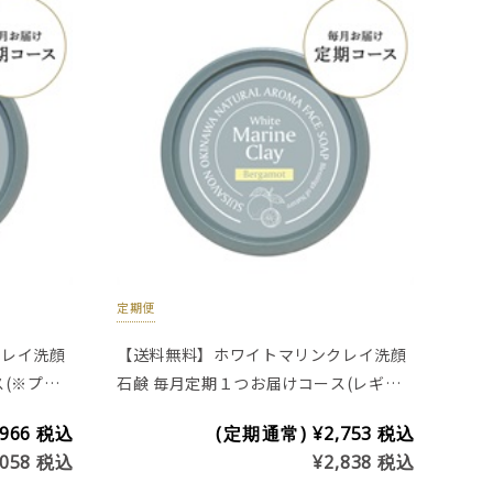
定期便
クレイ洗顔
【送料無料】ホワイトマリンクレイ洗顔
(※プラ
石鹸 毎月定期１つお届けコース(レギュ
ラー)
,966
税込
(定期通常)
¥2,753
税込
,058
税込
¥2,838
税込