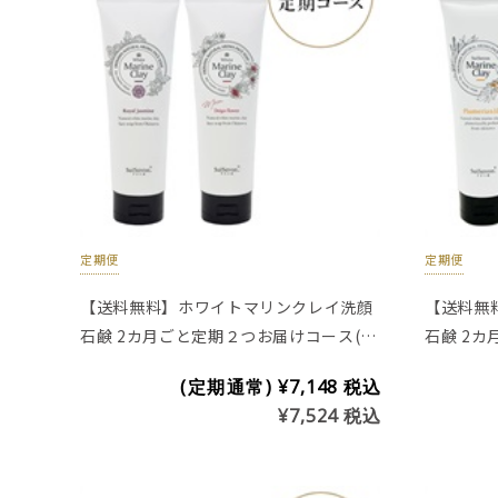
定期便
定期便
【送料無料】ホワイトマリンクレイ洗顔
【送料無
石鹸 2カ月ごと定期２つお届けコース(チ
石鹸 2
ューブタイプ200g)※プラセンタ入り
ューブタイ
(定期通常)
¥7,148
税込
¥7,524
税込