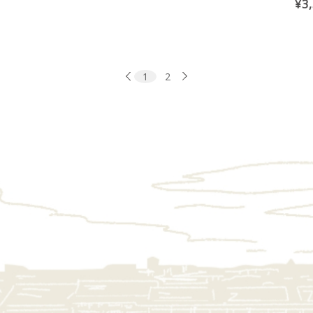
¥3
1
2