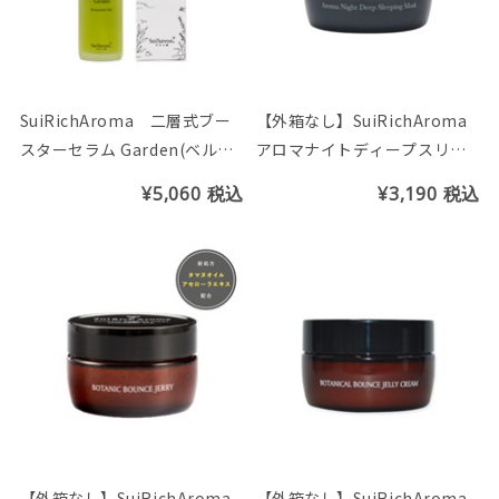
SuiRichAroma 二層式ブー
【外箱なし】SuiRichAroma
スターセラム Garden(ベルガ
アロマナイトディープスリー
モットMixの香り)
ピングマスク(ゼラニウム＆オ
¥5,060
税込
¥3,190
税込
レンジの香り)
【外箱なし】SuiRichAroma
【外箱なし】SuiRichAroma