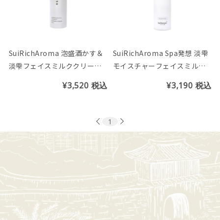
SuiRichAroma 泡盛酒かす＆
SuiRichAroma Spa発想 淡雫
淡雫フェイスミルククリーム
モイスチャーフェイスミルク
（しっとり）酒かす＆カーブ
さっぱり
¥3,520
税込
¥3,190
税込
チーの香り
1