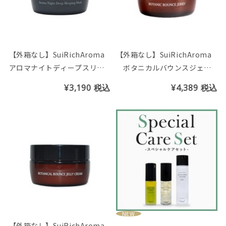
【外箱なし】SuiRichAroma
【外箱なし】SuiRichAroma
アロマナイトディープスリー
ボタニカルバウンスジェリ
ピングマスク(ゼラニウム＆オ
ー
¥3,190
税込
¥4,389
税込
レンジの香り)
NEW
【外箱なし】SuiRichAroma