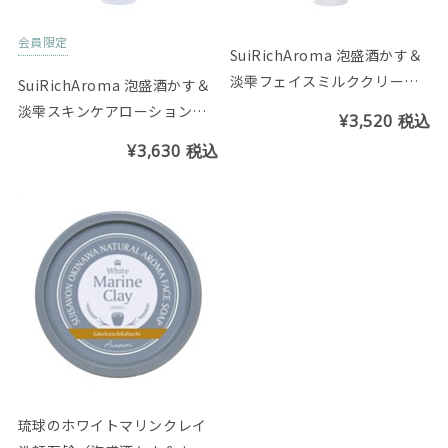
会員限定
SuiRichAroma 泡盛酒かす＆
淡雫フェイスミルククリーム
SuiRichAroma 泡盛酒かす＆
（しっとり）酒かす＆カーブ
淡雫スキンケアローション
¥3,520
税込
チーの香り
（超しっとり）酒かす＆カー
¥3,630
税込
ブチーの香り
琉球のホワイトマリンクレイ