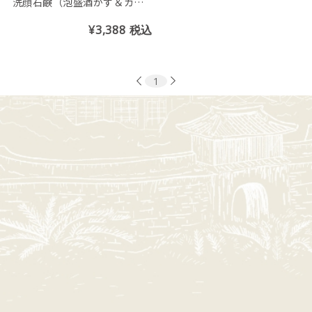
洗顔石鹸（泡盛酒かす＆カー
ブチーの香り）
¥3,388
税込
1