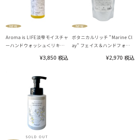
NEW
NEW
Aroma is LIFE淡雫モイスチャ
ボタニカルリッチ "Marine Cl
ーハンドウォッシュ＜リキッ
ay" フェイス＆ハンドフォー
ドタイプ＞月下美人の香り
ムソープ パウチ (シークヮー
¥3,850
税込
¥2,970
税込
サーの香り)
SOLD OUT