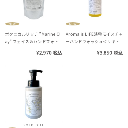
NEW
NEW
ボタニカルリッチ "Marine Cl
Aroma is LIFE淡雫モイスチャ
ay" フェイス＆ハンドフォー
ーハンドウォッシュ＜リキッ
ムソープ パウチ (シークヮー
ドタイプ＞月下美人の香り
¥2,970
税込
¥3,850
税込
サーの香り)
SOLD OUT