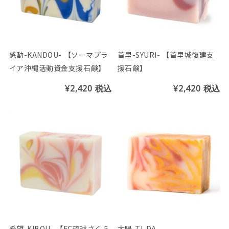
感動-KANDOU- 【ソーマプラ
首里-SYURI- 【首里城復建支
イア沖縄活動資金支援石鹸】
援石鹸】
¥2,420
税込
¥2,420
税込
希望-KIBOU- 【FC琉球さくら
太陽-TI-DA-