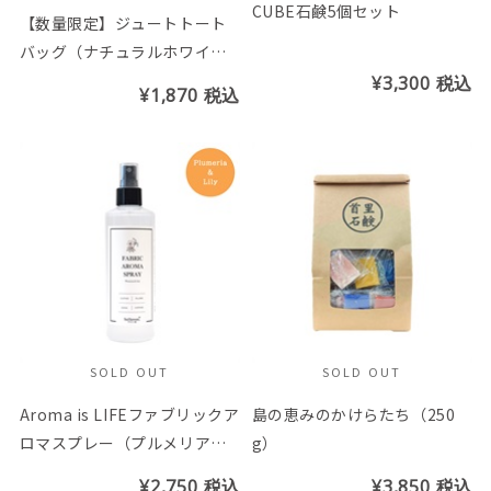
CUBE石鹸5個セット
【数量限定】ジュートトート
バッグ（ナチュラルホワイ
ト）
¥3,300
税込
¥1,870
税込
SOLD OUT
SOLD OUT
Aroma is LIFEファブリックア
島の恵みのかけらたち（250
ロマスプレー（プルメリア＆
g）
リリーの香り）
¥2,750
税込
¥3,850
税込