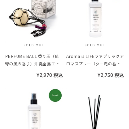
SOLD OUT
SOLD OUT
PERFUME BALL 香り玉（琉
Aroma is LIFEファブリックア
球の風の香り）沖縄全島エイ
ロマスプレー（ター滝の香
サーまつり応援商品 ※トン
り）
¥2,970
税込
¥2,750
税込
ボ玉の色はお選び頂けません