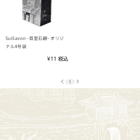
SuiSavon -首里石鹸- オリジ
ナル4号袋
¥11
税込
1