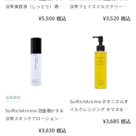
淡雫美容液（しっとり）酒か
淡雫フェイスミルククリーム
す＆カーブチーの香り
（しっとり）酒かす＆カーブ
¥5,500
税込
¥3,520
税込
チーの香り
会員限定
SuiRichAroma ボタニカルオ
イルクレンジング タマヌ＆オ
SuiRichAroma 泡盛酒かす＆
リーブ
淡雫スキンケアローション
¥3,685
税込
（超しっとり）酒かす＆カー
¥3,630
税込
ブチーの香り