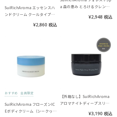
a 森の恵み とろけるクレンジ
SuiRichAroma エッセンスハ
ングバター（ベルガモットMix
ンドクリーム クールタイプ
¥2,948
税込
の香り）
（シークヮーサー&ライムの香
¥2,860
税込
り）※チューブ45g
おすすめ
会員限定
【外箱なし】SuiRichAroma
アロマナイトディープスリー
SuiRichAroma フローズンIC
ピングマスク(ゼラニウム＆オ
Eボディクリーム（シークヮー
¥3,190
税込
レンジの香り)