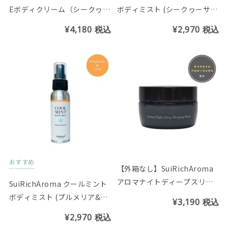
Eボディクリーム（シークヮー
ボディミスト (シークヮーサー
サーの香り）
＆ライムの香り)
¥4,180
税込
¥2,970
税込
おすすめ
【外箱なし】SuiRichAroma
アロマナイトディープスリー
SuiRichAroma クールミント
ピングマスク(ゼラニウム＆オ
ボディミスト (プルメリア&リ
¥3,190
税込
レンジの香り)
リーの香り)
¥2,970
税込