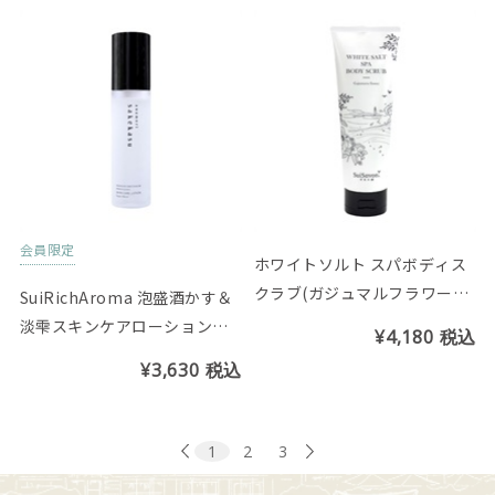
会員限定
ホワイトソルト スパボディス
クラブ(ガジュマルフラワーの
SuiRichAroma 泡盛酒かす＆
香り)
淡雫スキンケアローション
¥4,180
税込
（超しっとり）酒かす＆カー
¥3,630
税込
ブチーの香り
1
2
3